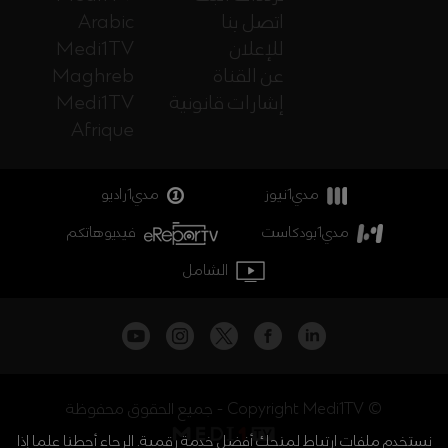
اتصل بنا
Arabic
للإعلان
Medi1TV
عن القناة
Maghreb
إشارات قانونية
Medi1TV
Afrique
مدي1نيوز
مدي1راديو
مدي1بودكاست
فيديوهاتكم
الشامل
جميع الحقوق محفوظة - Copyright Medi1TV ©
نستخدم ملفات ارتباط لمنحك أفضل خدمة رقمية. الرجاء أحطنا علما إذا