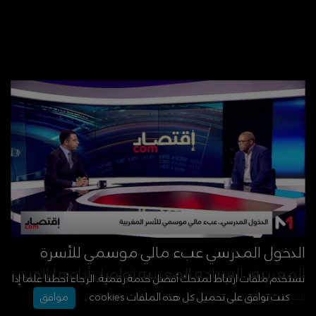
الدخول المدرسي عبء مالي موسمي للأسرة
المغربية- السياحة المغربية تواصل أداءها الجيد
نستخدم ملفات ارتباط لمنحك أفضل خدمة رقمية. الرجاء أحطنا علما إذا
الجمعة 06 شتنبر 2024
كنت توافق على تحميل كل هذه الملفات cookies .
موافق