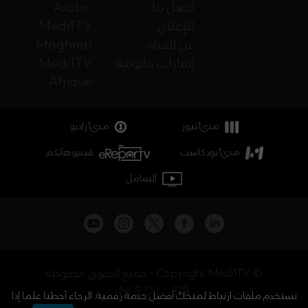
اتصل بنا
Arabic
للإعلان
Medi1TV
عن القناة
Maghreb
إشارات قانونية
Medi1TV
Afrique
مدي1نيوز
مدي1راديو
مدي1بودكاست
فيديوهاتكم
الشامل
جميع الحقوق محفوظة - Copyright Medi1TV ©
نستخدم ملفات ارتباط لمنحك أفضل خدمة رقمية. الرجاء أحطنا علما إذا