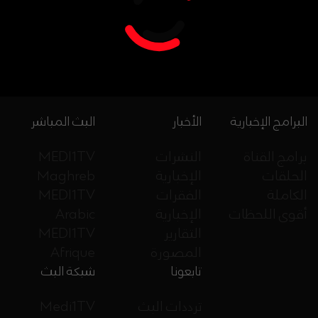
البرامج الإخبارية
الأخبار
البث المباشر
برامج القناة
النشرات
MEDI1TV
الحلقات
الإخبارية
Maghreb
الكاملة
الفقرات
MEDI1TV
أقوى اللحظات
الإخبارية
Arabic
التقارير
MEDI1TV
المصورة
Afrique
تابعونا
شبكة البث
ترددات البث
Medi1TV