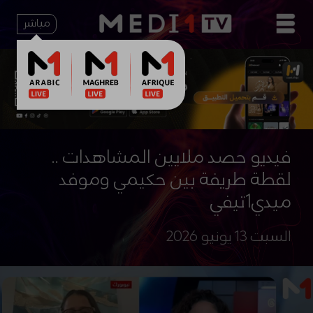
مباشر
فيديو حصد ملايين المشاهدات ..
لقطة طريفة بين حكيمي وموفد
ميدي1تيفي
السبت 13 يونيو 2026