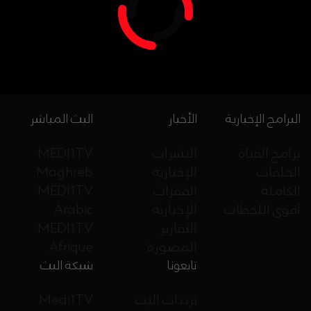
البرامج الإخبارية
الأخبار
البث المباشر
برامج القناة
النشرات
MEDI1TV
الحلقات
الإخبارية
Maghreb
الكاملة
الفقرات
MEDI1TV
أقوى اللحظات
الإخبارية
Arabic
التقارير
MEDI1TV
المصورة
Afrique
تابعونا
شبكة البث
ترددات البث
Medi1TV