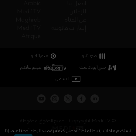
اتصل بنا
Arabic
للإعلان
Medi1TV
عن القناة
Maghreb
إشارات قانونية
Medi1TV
Afrique
مدي1نيوز
مدي1راديو
مدي1بودكاست
فيديوهاتكم
الشامل
جميع الحقوق محفوظة - Copyright Medi1TV ©
نستخدم ملفات ارتباط لمنحك أفضل خدمة رقمية. الرجاء أحطنا علما إذا