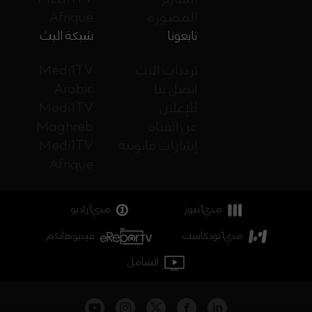
المصورة
Afrique
تابعونا
شبكة البث
ترددات البث
Medi1TV
اتصل بنا
Arabic
للإعلان
Medi1TV
عن القناة
Maghreb
إشارات قانونية
Medi1TV
Afrique
مدي1نيوز
مدي1راديو
مدي1بودكاست
فيديوهاتكم
الشامل