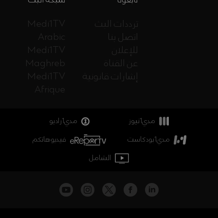
ترددات البث
Medi1TV
اتصل بنا
Arabic
للإعلان
Medi1TV
عن القناة
Maghreb
إشارات قانونية
Medi1TV
Afrique
مدي1نيوز
مدي1راديو
مدي1بودكاست
فيديوهاتكم
الشامل