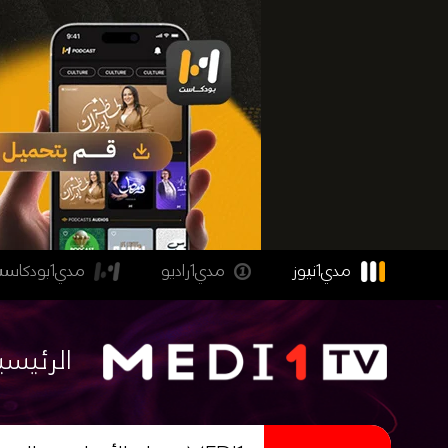
مدي1نيوز
مدي1راديو
مدي1بودكاست
الرئيسي