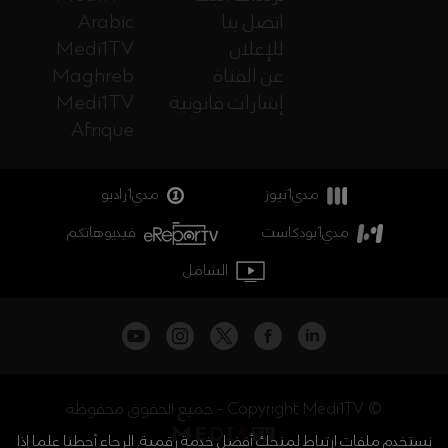
اتصل بنا
Arabic
للإعلان
Medi1TV
عن القناة
Maghreb
إشارات قانونية
Medi1TV
Afrique
مدي1نيوز
مدي1راديو
مدي1بودكاست
فيديوهاتكم
الشامل
جميع الحقوق محفوظة - Copyright Medi1TV ©
نستخدم ملفات ارتباط لمنحك أفضل خدمة رقمية. الرجاء أحطنا علما إذا