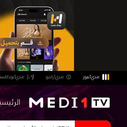
مدي1نيوز
مدي1راديو
مدي1بودكاست
الرئيسي