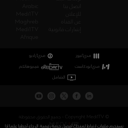
اتصل بنا
Arabic
للإعلان
Medi1TV
عن القناة
Maghreb
إشارات قانونية
Medi1TV
Afrique
مدي1نيوز
مدي1راديو
مدي1بودكاست
فيديوهاتكم
الشامل
جميع الحقوق محفوظة - Copyright Medi1TV ©
نستخدم ملفات ارتباط لمنحك أفضل خدمة رقمية. الرجاء أحطنا علما إذا