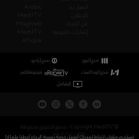
اتصل بنا
Arabic
للإعلان
Medi1TV
عن القناة
Maghreb
إشارات قانونية
Medi1TV
Afrique
مدي1نيوز
مدي1راديو
مدي1بودكاست
فيديوهاتكم
الشامل
جميع الحقوق محفوظة - Copyright Medi1TV ©
نستخدم ملفات ارتباط لمنحك أفضل خدمة رقمية. الرجاء أحطنا علما إذا