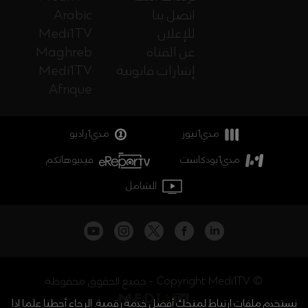
اتصل بنا
Arabic
للإعلان
Medi1TV
عن القناة
Maghreb
إشارات قانونية
Medi1TV
Afrique
مدي1نيوز
مدي1راديو
مدي1بودكاست
فيديوهاتكم
الشامل
جميع الحقوق محفوظة - Copyright Medi1TV ©
نستخدم ملفات ارتباط لمنحك أفضل خدمة رقمية. الرجاء أحطنا علما إذا