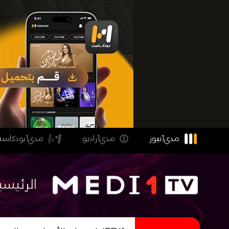
مدي1نيوز
مدي1راديو
مدي1بودكاست
الرئيسي