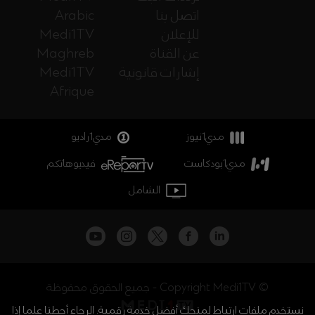
اتصل بنا
Arabic
للإعلان
Medi1TV
عن القناة
Maghreb
إشارات قانونية
Medi1TV
Afrique
مدي1نيوز
مدي1راديو
مدي1بودكاست
فيديوهاتكم
الشامل
جميع الحقوق محفوظة - Copyright Medi1TV ©
نستخدم ملفات ارتباط لمنحك أفضل خدمة رقمية. الرجاء أحطنا علما إذا