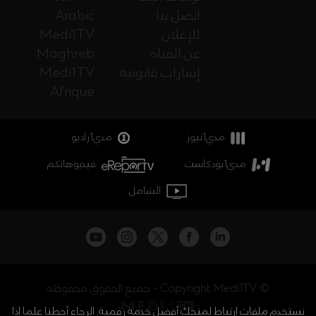
اتصل بنا
Arabic
للإعلان
Medi1TV
عن القناة
Maghreb
إشارات قانونية
Medi1TV
Afrique
مدي1نيوز
مدي1راديو
مدي1بودكاست
فيديوهاتكم
الشامل
جميع الحقوق محفوظة - Copyright Medi1TV ©
نستخدم ملفات ارتباط لمنحك أفضل خدمة رقمية. الرجاء أحطنا علما إذا