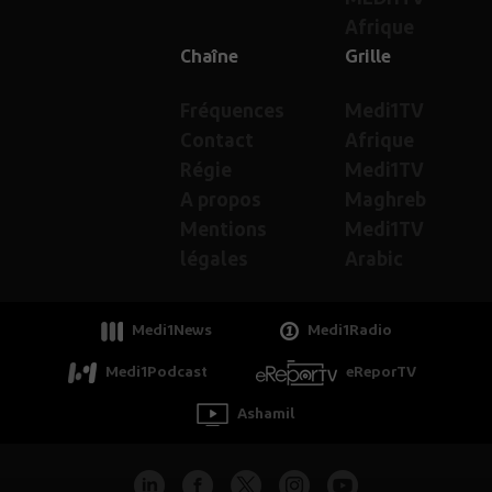
Afrique
Chaîne
Grille
Fréquences
Medi1TV
Contact
Afrique
Régie
Medi1TV
A propos
Maghreb
Mentions
Medi1TV
légales
Arabic
Medi1News
Medi1Radio
Medi1Podcast
eReporTV
Ashamil