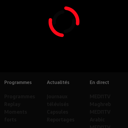
Programmes
Actualités
En direct
Programmes
Journaux
MEDI1TV
Replay
télévisés
Maghreb
Moments
Capsules
MEDI1TV
forts
Reportages
Arabic
MEDI1TV