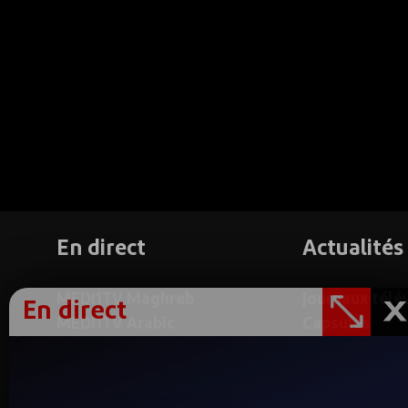
En direct
Actualités
MEDI1TV Maghreb
Journaux télé
En direct
MEDI1TV Arabic
Capsules
MEDI1TV Afrique
Reportages