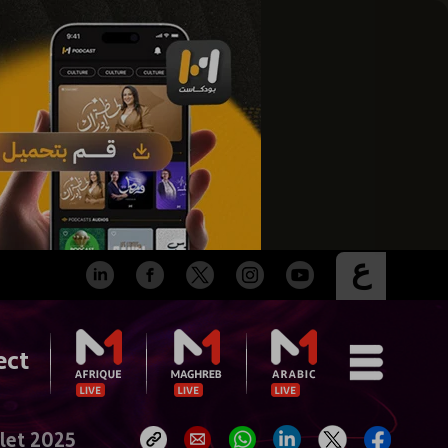
ع
ect
llet 2025