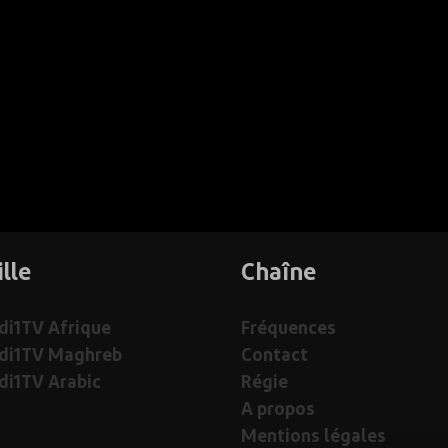
ille
Chaîne
i1TV Afrique
Fréquences
di1TV Maghreb
Contact
i1TV Arabic
Régie
A propos
Mentions légales