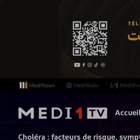
Medi1News
Medi1Radio
Medi1Po
Accuei
Choléra : facteurs de risque, sym