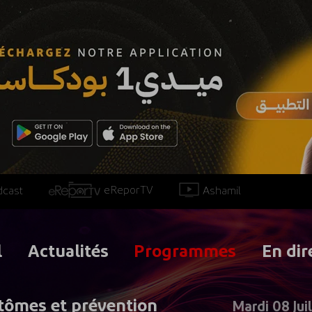
eReporTV
Ashamil
dcast
l
Actualités
Programmes
En dir
ptômes et prévention
Mardi 08 Jui