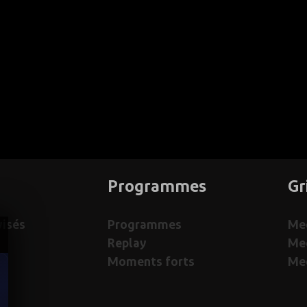
Programmes
Gr
visés
Programmes
Med
Replay
Me
Moments forts
Med