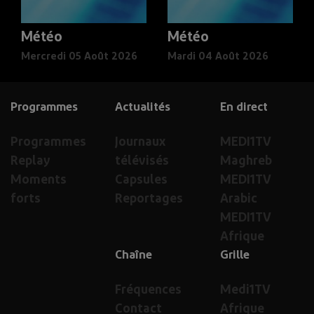
Météo
Météo
Mercredi 05 Août 2026
Mardi 04 Août 2026
Programmes
Actualités
En direct
Programmes
Journaux
MEDI1TV
Replay
télévisés
Maghreb
Moments
Capsules
MEDI1TV
forts
Reportages
Arabic
MEDI1TV
Afrique
Chaîne
Grille
Fréquences
Medi1TV
Contact
Afrique