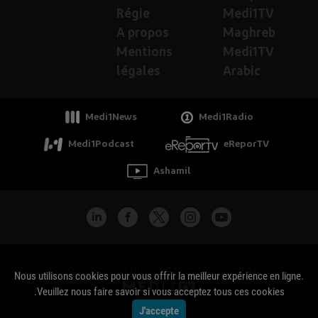
Régie
Medi1TV
A propos
Maghreb
Mentions
Medi1TV
légales
Arabic
Medi1News
Medi1Radio
Medi1Podcast
eReporTV
Ashamil
جميع الحقوق محفوظة - Copyright Medi1TV ©
Nous utilisons cookies pour vous offrir la meilleur expérience en ligne.
Veuillez nous faire savoir si vous acceptez tous ces cookies.
J'accepte