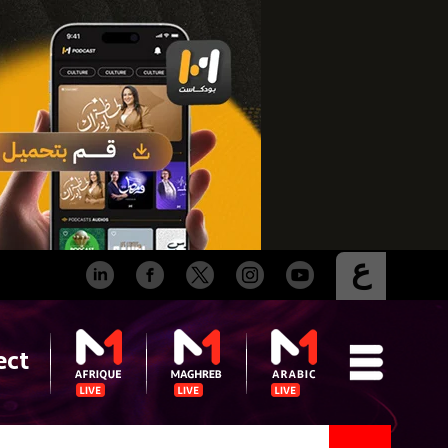
ع
ect