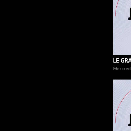
LE GR
Mercred