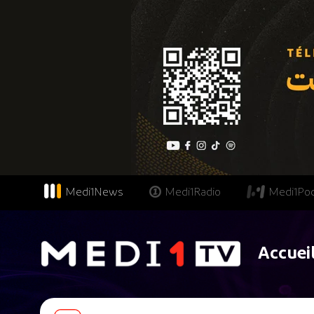
Medi1News
Medi1Radio
Medi1Po
Accuei