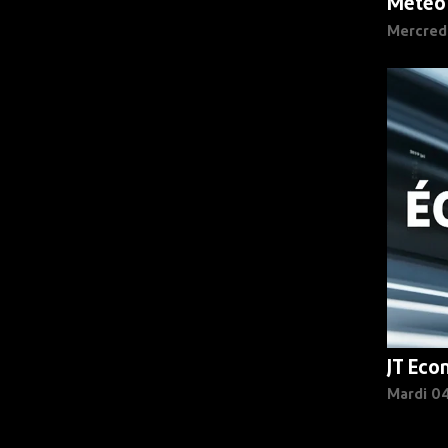
Météo
Mercred
JT Eco
Mardi 0