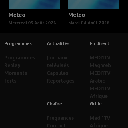
Météo
Météo
Mercredi 05 Août 2026
Mardi 04 Août 2026
Programmes
Actualités
En direct
Programmes
Journaux
MEDI1TV
Replay
télévisés
Maghreb
Moments
Capsules
MEDI1TV
forts
Reportages
Arabic
MEDI1TV
Afrique
Chaîne
Grille
Fréquences
Medi1TV
Contact
Afrique