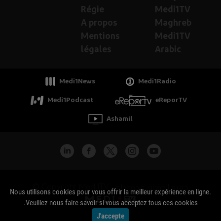
Régie
Medi1TV
A propos
Maghreb
Mentions
Medi1TV
légales
Arabic
Medi1News
Medi1Radio
Medi1Podcast
eReporTV
Ashamil
جميع الحقوق محفوظة - Copyright Medi1TV ©
Nous utilisons cookies pour vous offrir la meilleur expérience en ligne.
Veuillez nous faire savoir si vous acceptez tous ces cookies.
J'accepte