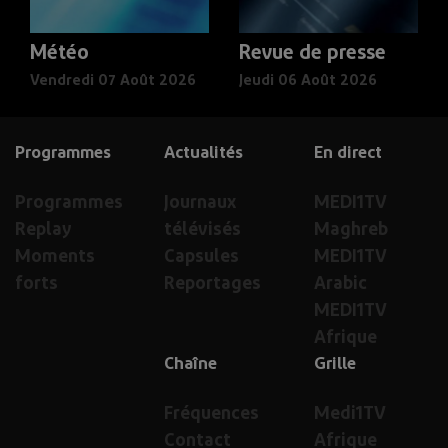
Météo
Revue de presse
Vendredi 07 Août 2026
Jeudi 06 Août 2026
Programmes
Actualités
En direct
Programmes
Journaux
MEDI1TV
Replay
télévisés
Maghreb
Moments
Capsules
MEDI1TV
forts
Reportages
Arabic
MEDI1TV
Afrique
Chaîne
Grille
Fréquences
Medi1TV
Contact
Afrique