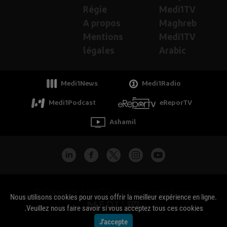
Régie
Medi1TV
A propos
Maghreb
Mentions
Medi1TV
légales
Arabic
Medi1News
Medi1Radio
Medi1Podcast
eReporTV
Ashamil
جميع الحقوق محفوظة - Copyright Medi1TV ©
Nous utilisons cookies pour vous offrir la meilleur expérience en ligne.
Veuillez nous faire savoir si vous acceptez tous ces cookies.
J'accepte