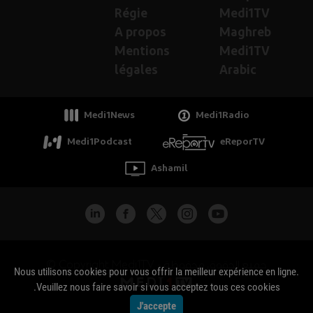
Régie
Medi1TV
A propos
Maghreb
Mentions
Medi1TV
légales
Arabic
Medi1News
Medi1Radio
Medi1Podcast
eReporTV
Ashamil
جميع الحقوق محفوظة - Copyright Medi1TV ©
Nous utilisons cookies pour vous offrir la meilleur expérience en ligne.
Veuillez nous faire savoir si vous acceptez tous ces cookies.
J'accepte