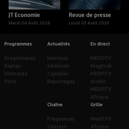
JT Economie
Revue de presse
Mardi 04 Août 2026
Lundi 03 Août 2026
Programmes
Actualités
En direct
Programmes
Journaux
MEDI1TV
Replay
télévisés
Maghreb
Moments
Capsules
MEDI1TV
forts
Reportages
Arabic
MEDI1TV
Afrique
Chaîne
Grille
Fréquences
Medi1TV
Contact
Afrique