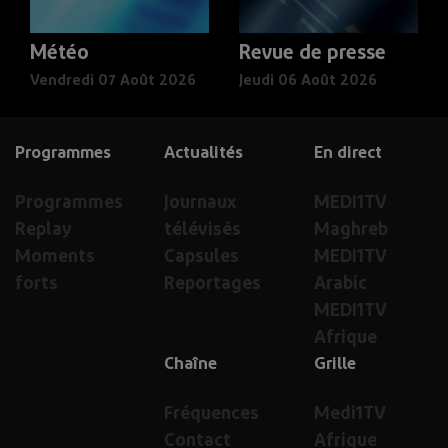
Météo
Revue de presse
Vendredi 07 Août 2026
Jeudi 06 Août 2026
Programmes
Actualités
En direct
Programmes
Journaux
MEDI1TV
Replay
télévisés
Maghreb
Moments
Capsules
MEDI1TV
forts
Reportages
Arabic
MEDI1TV
Afrique
Chaîne
Grille
Fréquences
Medi1TV
Contact
Afrique