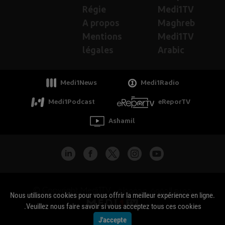
Régie
Medi1TV
A propos
Maghreb
Mentions
Medi1TV
légales
Arabic
Medi1News
Medi1Radio
Medi1Podcast
eReporTV
Ashamil
جميع الحقوق محفوظة - Copyright Medi1TV ©
Nous utilisons cookies pour vous offrir la meilleur expérience en ligne.
Veuillez nous faire savoir si vous acceptez tous ces cookies.
J'accepte