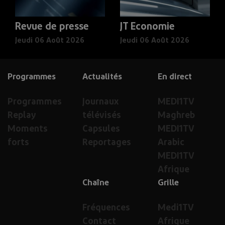
Revue de presse
JT Economie
Jeudi 06 Août 2026
Jeudi 06 Août 2026
Programmes
Actualités
En direct
Programmes
Journaux
MEDI1TV
Replay
télévisés
Maghreb
Moments
Capsules
MEDI1TV
forts
Reportages
Arabic
MEDI1TV
Afrique
Chaîne
Grille
Fréquences
Medi1TV
Contact
Afrique