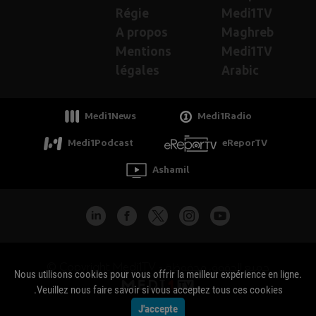
Régie
Medi1TV
A propos
Maghreb
Mentions
Medi1TV
légales
Arabic
Medi1News
Medi1Radio
Medi1Podcast
eReporTV
Ashamil
جميع الحقوق محفوظة - Copyright Medi1TV ©
Nous utilisons cookies pour vous offrir la meilleur expérience en ligne.
Veuillez nous faire savoir si vous acceptez tous ces cookies.
J'accepte