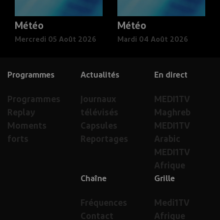
Météo
Météo
Mercredi 05 Août 2026
Mardi 04 Août 2026
Programmes
Actualités
En direct
Programmes
Journaux
MEDI1TV
Replay
télévisés
Maghreb
Moments
Capsules
MEDI1TV
forts
Reportages
Arabic
MEDI1TV
Afrique
Chaîne
Grille
Fréquences
Medi1TV
Contact
Afrique