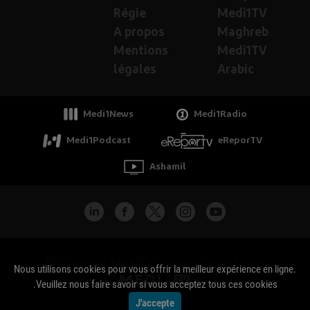
Régie
Medi1TV
A propos
Maghreb
Mentions
Medi1TV
légales
Arabic
Medi1News
Medi1Radio
Medi1Podcast
eReporTV
Ashamil
جميع الحقوق محفوظة - Copyright Medi1TV ©
Nous utilisons cookies pour vous offrir la meilleur expérience en ligne.
Veuillez nous faire savoir si vous acceptez tous ces cookies.
J'accepte