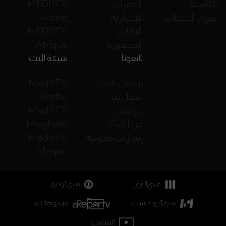
الكاملة
الفقرات
MEDI1TV
أقوى اللحظات
الإخبارية
Arabic
التقارير
MEDI1TV
المصورة
Afrique
تابعونا
شبكة البث
ترددات البث
Medi1TV
اتصل بنا
Arabic
للإعلان
Medi1TV
عن القناة
Maghreb
إشارات قانونية
Medi1TV
Afrique
مدي1نيوز
مدي1راديو
مدي1بودكاست
فيديوهاتكم
الشامل