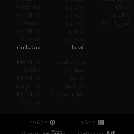
الحلقات
الإخبارية
Maghreb
الكاملة
الفقرات
MEDI1TV
أقوى اللحظات
الإخبارية
Arabic
التقارير
MEDI1TV
المصورة
Afrique
تابعونا
شبكة البث
ترددات البث
Medi1TV
اتصل بنا
Arabic
للإعلان
Medi1TV
عن القناة
Maghreb
إشارات قانونية
Medi1TV
Afrique
مدي1نيوز
مدي1راديو
مدي1بودكاست
فيديوهاتكم