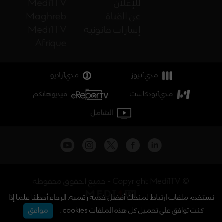
للإعلان
Medi1TV
عن القناة
Maghreb
إشارات قانونية
Medi1TV
Afrique
مدي1نيوز
مدي1راديو
مدي1بودكاست
فيديوهاتكم
الشامل
جميع الحقوق محفوظة - Copyright Medi1TV ©
نستخدم ملفات ارتباط لمنحك أفضل خدمة رقمية. الرجاء أحطنا علما إذا
كنت توافق على تحميل كل هذه الملفات cookies .
موافق
أخبار المغرب