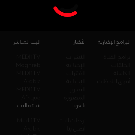
البرامج الإخبارية
الأخبار
البث المباشر
برامج القناة
النشرات
MEDI1TV
الحلقات
الإخبارية
Maghreb
الكاملة
الفقرات
MEDI1TV
أقوى اللحظات
الإخبارية
Arabic
التقارير
MEDI1TV
المصورة
Afrique
تابعونا
شبكة البث
ترددات البث
Medi1TV
اتصل بنا
Arabic