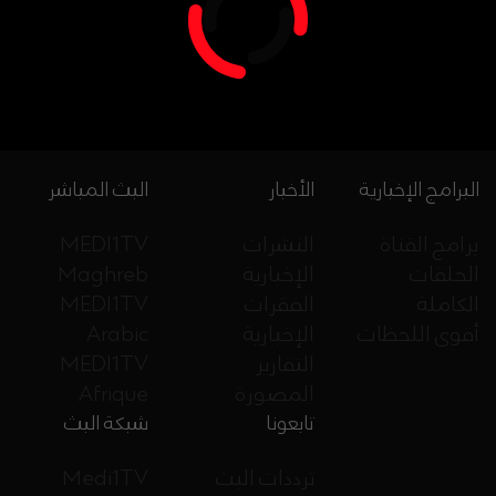
البرامج الإخبارية
الأخبار
البث المباشر
برامج القناة
النشرات
MEDI1TV
الحلقات
الإخبارية
Maghreb
الكاملة
الفقرات
MEDI1TV
أقوى اللحظات
الإخبارية
Arabic
التقارير
MEDI1TV
المصورة
Afrique
تابعونا
شبكة البث
ترددات البث
Medi1TV