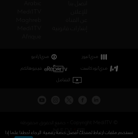
اتصل بنا
Arabic
للإعلان
Medi1TV
عن القناة
Maghreb
إشارات قانونية
Medi1TV
Afrique
مدي1نيوز
مدي1راديو
مدي1بودكاست
فيديوهاتكم
الشامل
جميع الحقوق محفوظة - Copyright Medi1TV ©
نستخدم ملفات ارتباط لمنحك أفضل خدمة رقمية. الرجاء أحطنا علما إذا