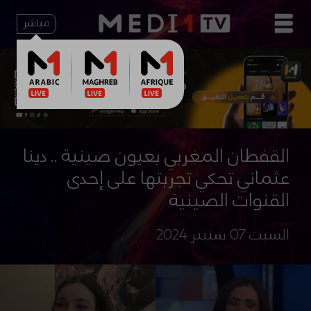
مباشر
القفطان المغربي بعيون صينية .. دينا
عثماني تحكي تجربتها على إحدى
القنوات الصينية
السبت 07 شتنبر 2024