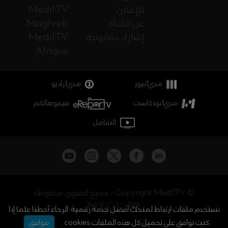
للإعلان
Medi1TV
عن القناة
Maghreb
إشارات قانونية
Medi1TV
Afrique
مدي1نيوز
مدي1راديو
مدي1بودكاست
فيديوهاتكم
الشامل
جميع الحقوق محفوظة - Copyright Medi1TV ©
نستخدم ملفات ارتباط لمنحك أفضل خدمة رقمية. الرجاء أحطنا علما إذا
كنت توافق على تحميل كل هذه الملفات cookies .
موافق