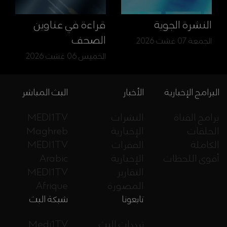
النشرة الجوية
قراءة في عناوين
الصحف
الجمعة 07 غشت 2026
الخميس 06 غشت 2026
البرامج الإخبارية
الأخبار
البث المباشر
برامج القناة
النشرات
MEDI1TV
الحلقات
الإخبارية
Maghreb
الكاملة
الفقرات
MEDI1TV
أقوى اللحظات
الإخبارية
Arabic
التقارير
MEDI1TV
المصورة
Afrique
تابعونا
شبكة البث
ترددات البث
Medi1TV