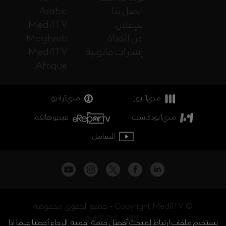
اتصل بنا
Arabic
للإعلان
Medi1TV
عن القناة
Maghreb
إشارات قانونية
Medi1TV
Afrique
مدي1نيوز
مدي1راديو
مدي1بودكاست
فيديوهاتكم
الشامل
جميع الحقوق محفوظة - Copyright Medi1TV ©
نستخدم ملفات ارتباط لمنحك أفضل خدمة رقمية. الرجاء أحطنا علما إذا