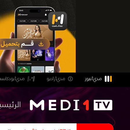
مدي1نيوز
مدي1راديو
مدي1بودكاست
الرئيسي