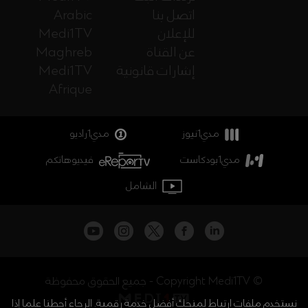
اتصل بنا
Arabic
للإعلان
Medi1TV
عن القناة
Maghreb
إشارات قانونية
Medi1TV
Afrique
مدي1نيوز
مدي1راديو
مدي1بودكاست
فيديوهاتكم
الشامل
جميع الحقوق محفوظة - Copyright Medi1TV ©
نستخدم ملفات ارتباط لمنحك أفضل خدمة رقمية. الرجاء أحطنا علما إذا