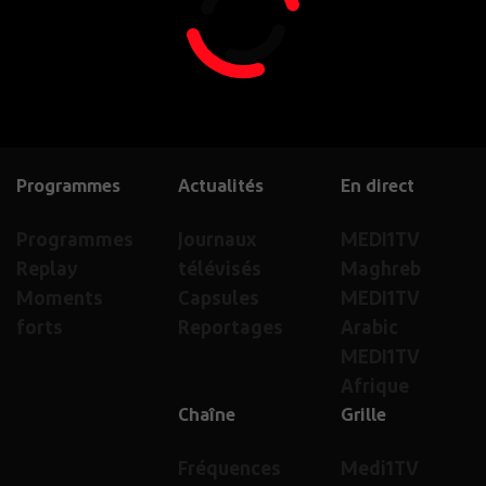
Programmes
Actualités
En direct
Programmes
Journaux
MEDI1TV
Replay
télévisés
Maghreb
Moments
Capsules
MEDI1TV
forts
Reportages
Arabic
MEDI1TV
Afrique
Chaîne
Grille
Fréquences
Medi1TV