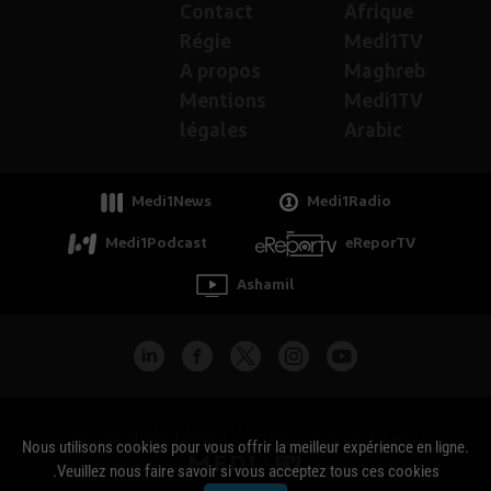
Contact
Afrique
Régie
Medi1TV
A propos
Maghreb
Mentions
Medi1TV
légales
Arabic
Medi1News
Medi1Radio
Medi1Podcast
eReporTV
Ashamil
جميع الحقوق محفوظة - Copyright Medi1TV ©
Nous utilisons cookies pour vous offrir la meilleur expérience en ligne.
Veuillez nous faire savoir si vous acceptez tous ces cookies.