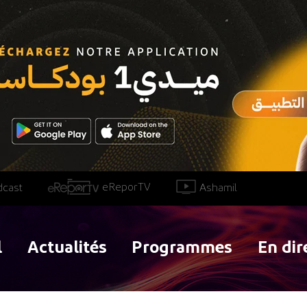
eReporTV
Ashamil
dcast
l
Actualités
Programmes
En dir