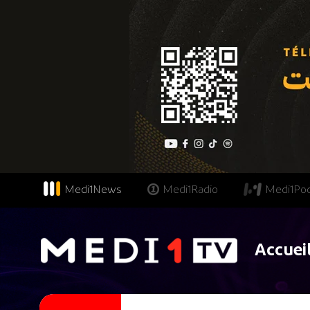
Medi1News
Medi1Radio
Medi1Po
Accuei