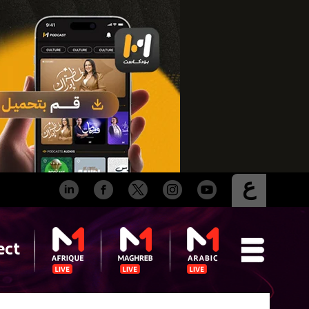
ع
ect