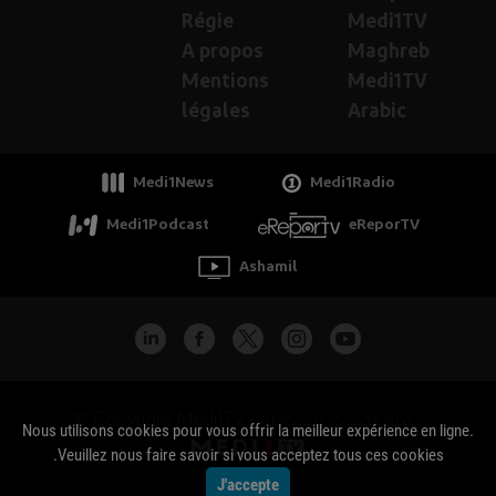
Régie
Medi1TV
A propos
Maghreb
Mentions
Medi1TV
légales
Arabic
Medi1News
Medi1Radio
Medi1Podcast
eReporTV
Ashamil
جميع الحقوق محفوظة - Copyright Medi1TV ©
Nous utilisons cookies pour vous offrir la meilleur expérience en ligne.
Veuillez nous faire savoir si vous acceptez tous ces cookies.
J'accepte