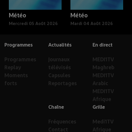
Météo
Météo
Mercredi 05 Août 2026
Mardi 04 Août 2026
Programmes
Actualités
En direct
Programmes
Journaux
MEDI1TV
Replay
télévisés
Maghreb
Moments
Capsules
MEDI1TV
forts
Reportages
Arabic
MEDI1TV
Afrique
Chaîne
Grille
Fréquences
Medi1TV
Contact
Afrique