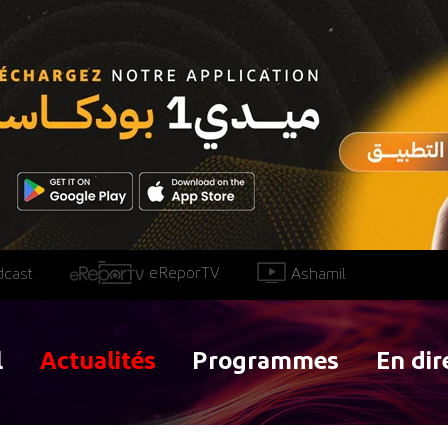
eReporTV
Ashamil
dcast
l
Actualités
Programmes
En dir