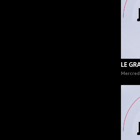
LE GR
Mercred