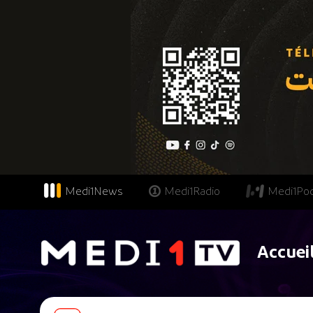
Medi1News
Medi1Radio
Medi1Po
Accuei