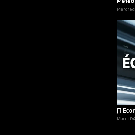
Météo
Mercred
JT Eco
Mardi 0