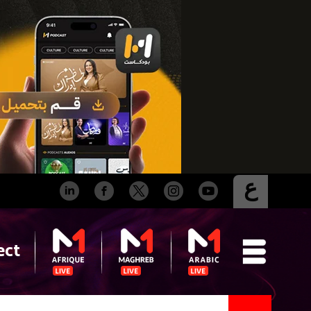
ع
ect