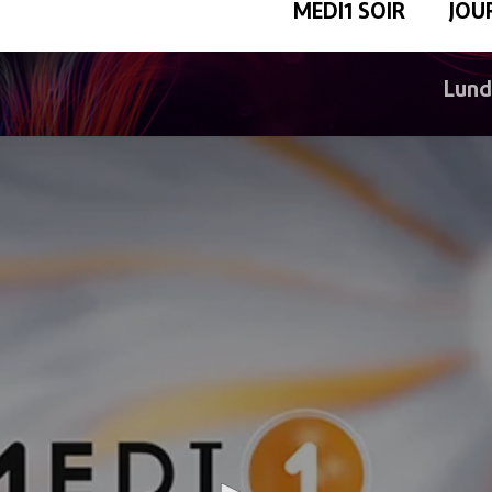
MEDI1 SOIR
JOU
Lund