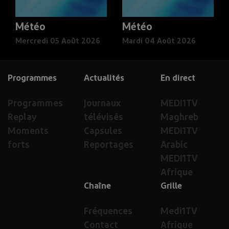
Météo
Météo
Mercredi 05 Août 2026
Mardi 04 Août 2026
Programmes
Actualités
En direct
Programmes
Journaux
MEDI1TV
Replay
télévisés
Maghreb
Moments
Capsules
MEDI1TV
forts
Reportages
Arabic
MEDI1TV
Afrique
Chaîne
Grille
Fréquences
Medi1TV
Contact
Afrique