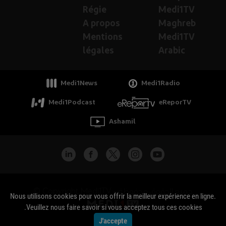
Régie
Medi1TV
A propos
Maghreb
Mentions
Medi1TV
légales
Arabic
Medi1News
Medi1Radio
Medi1Podcast
eReporTV
Ashamil
جميع الحقوق محفوظة - Copyright Medi1TV ©
Nous utilisons cookies pour vous offrir la meilleur expérience en ligne.
Veuillez nous faire savoir si vous acceptez tous ces cookies.
J'accepte