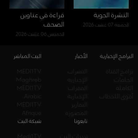
النشرة الجوية
قراءة في عناوين
الصحف
الجمعة 07 غشت 2026
الخميس 06 غشت 2026
البرامج الإخبارية
الأخبار
البث المباشر
برامج القناة
النشرات
MEDI1TV
الحلقات
الإخبارية
Maghreb
الكاملة
الفقرات
MEDI1TV
أقوى اللحظات
الإخبارية
Arabic
التقارير
MEDI1TV
المصورة
Afrique
تابعونا
شبكة البث
ترددات البث
Medi1TV