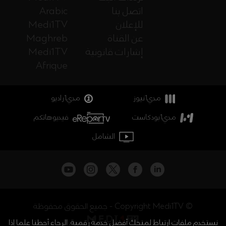
اتصل بنا
Arabic
للإعلان
Medi1TV
عن القناة
Maghreb
إشارات قانونية
Medi1TV
Afrique
مدي1نيوز
مدي1راديو
مدي1بودكاست
فيديوهاتكم
الشامل
جميع الحقوق محفوظة - Copyright Medi1TV ©
نستخدم ملفات ارتباط لمنحك أفضل خدمة رقمية. الرجاء أحطنا علما إذا