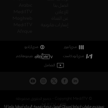
اتصل بنا
Arabic
للإعلان
Medi1TV
عن القناة
Maghreb
إشارات قانونية
Medi1TV
Afrique
مدي1نيوز
مدي1راديو
مدي1بودكاست
فيديوهاتكم
الشامل
جميع الحقوق محفوظة - Copyright Medi1TV ©
نستخدم ملفات ارتباط لمنحك أفضل خدمة رقمية. الرجاء أحطنا علما إذا