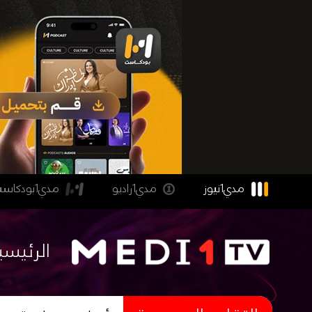
مدي1نيوز
مدي1راديو
مدي1بودكاست
الرئيسي