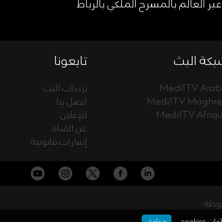
عبر العالم بالمسرح الملكي بالرباط
كة البث
تابعونا
Medi1TV Arab
ترددات البث
Medi1TV Maghr
اتصل بنا
Medi1TV Afriq
للإعلان
عن القناة
إشارات قانونية