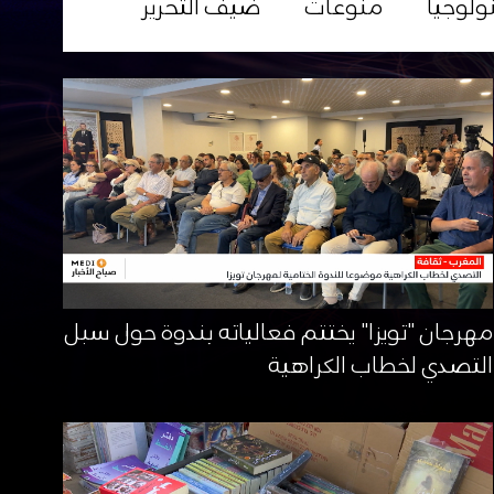
ولوجيا
منوعات
ضيف التحرير
مهرجان "تويزا" يختتم فعالياته بندوة حول سبل
التصدي لخطاب الكراهية