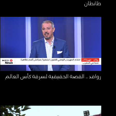
طانطان
روافد .. القصة الحقيقية لسرقة كأس العالم