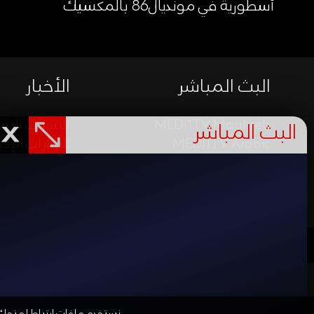
أسطورية في مونديال86 بالمكسيك
البث المباشر
الأخبار
MEDI1TV Maghreb
النشرات الإخب
البث المباشر
MEDI1TV Arabic
الفقرات الإخب
MEDI1TV Afrique
التقارير المص
مدي1نيوز
مدي1راديو
مدي1بودكاست