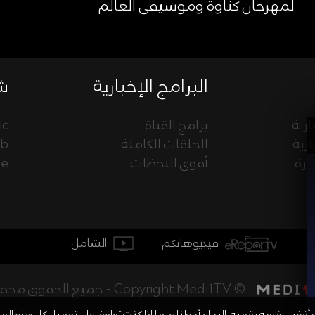
لمهرجان كناوة وموسيقى العالم
البرامج الإخبارية
شب
ارية
برامج القناة
ic
ارية
الحلقات الكاملة
eb
ورة
أقوى اللحظات
ue
فيديوهاتكم
الشامل
جميع الحقوق محفوظة - Copyright Medi1TV ©