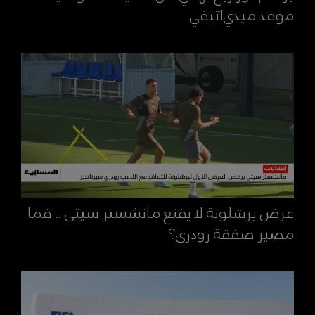
موفد ميدي1تيفي
عرض برشلونة لا يقنع مانشستر سيتي .. فما
مصير صفقة رودري؟